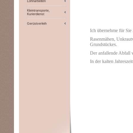
Lohnarbeiten
Kleintransporte,
Kurierdienst
Gerüstverleih
Ich übernehme für Sie 
Rasenmähen, Unkrautve
Grundstückes.
Der anfallende Abfall w
In der kalten Jahreszei